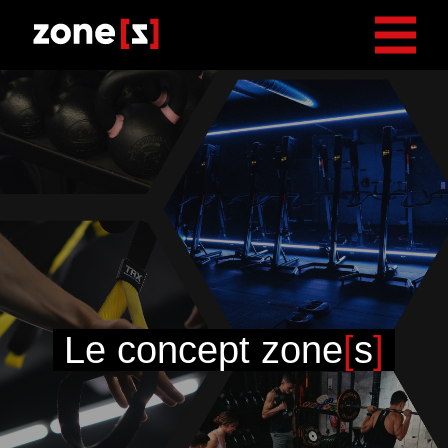
175035740
Le concept zone
[
s
]