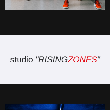
studio
"RISING
ZONES
"